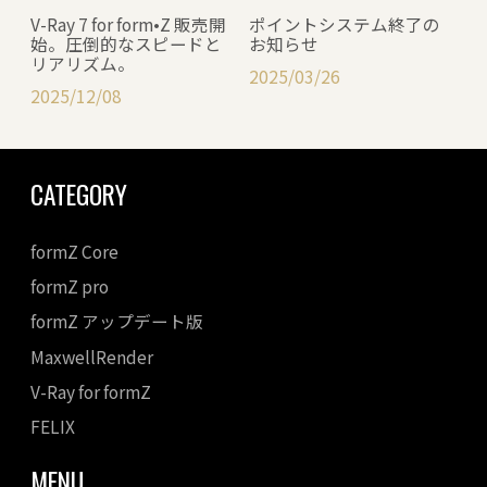
なお、V-Ray for formZをお持ちのお客様
V-Ray 7 for form•Z 販売開
ポイントシステム終了の
始。圧倒的なスピードと
お知らせ
にはアップデートライセンスをご用意して
リアリズム。
おります。
2025/03/26
2025/12/08
期間限定のクーポンもございますので、ぜ
ひご利用ください。
V-Ray6をお持ちの方：12月26日まで使用
CATEGORY
可能な10%オフクーポンをお配りしており
ます。
formZ Core
V-Ray5をお持ちの方：12月26日まで使用
formZ pro
可能な10%オフクーポンをお配りしており
ます。
formZ アップデート版
V-Ray3をお持ちの方：アップデートライ
MaxwellRender
センスを12月26日まで期間限定で販売いた
V-Ray for formZ
します。12月27日以降はV-Ray3用のアッ
プデートライセンスは販売終了となります
FELIX
のでご注意ください。
MENU