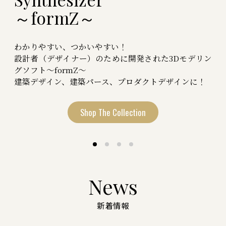
～
～
～
f
M
F
o
E
a
r
L
x
m
I
w
X
Z
e
～
～
l
l
R
e
n
d
e
r
～
V-Ray 7 for form•Z 販売開始。圧倒的なスピー
ドとリアリズム。
わかりやすい、つかいやすい！
2025/12/08
設計者（デザイナー）のために開発された3Dモデリン
グソフト～formZ～
建築デザイン、建築パース、プロダクトデザインに！
formZに対応したV-Ray7の販売を開始しま
した。
V-Ray 7 for form•Zは、form•Zユーザーに
Shop The Collection
向けた次世代レンダリングソリューション
です。GPUサポートの向上により、これま
で以上に高速かつ美しいビジュアルを実
現。Apple Mシリーズにも最適化され、
Mac環境でも快適に動作します。リアルな
News
表現力と効率的なワークフローを両立した
V-Ray 7で、あなたのデザインを次のレベ
新着情報
ルへ。